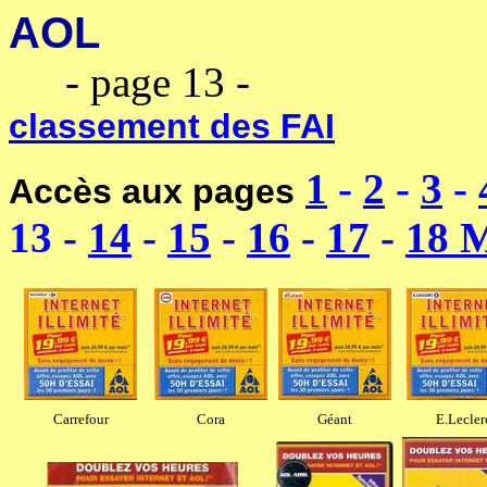
AOL
---------------------------
----
- page 13 -
----------------
classement des FAI
1
-
2
-
3
-
Accès aux pages
13
-
14
-
15
-
16
-
17
-
18 
Carrefour
Cora
Géant
E.Lecler