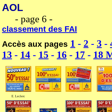
AOL
---------------------------
----
- page 6 -
------------------
classement des FAI
1
-
2
-
3
-
Accès aux pages
13
-
14
-
15
-
16
-
17
-
18 
E. Leclerc