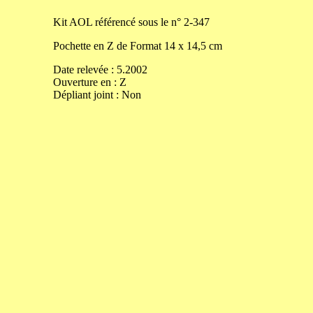
Kit
AOL référencé sous le n° 2-347
Pochette en Z de
Format
14
x
14,5
cm
Date relevée :
5.2002
Ouverture
en
:
Z
Dépliant joint :
Non