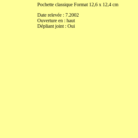
Pochette classique
Format
12,6
x
12,4
cm
Date relevée :
7.2002
Ouverture
en
:
haut
Dépliant joint :
Oui